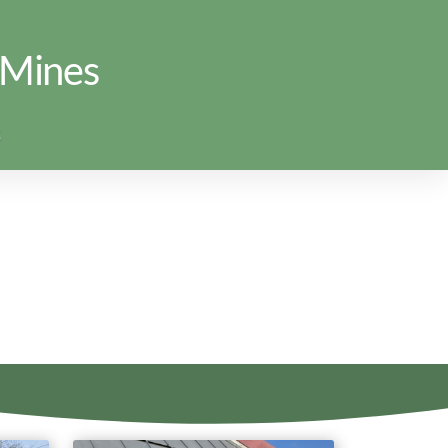
 Mines
S