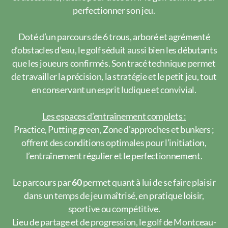
perfectionner son jeu.
Doté d’un parcours de 6 trous, arboré et agrémenté
d’obstacles d’eau, le golf séduit aussi bien les débutants
que les joueurs confirmés. Son tracé technique permet
de travailler la précision, la stratégie et le petit jeu, tout
en conservant un esprit ludique et convivial.
Les espaces d’entraînement complets :
Practice, Putting green, Zone d’approches et bunkers ;
offrent des conditions optimales pour l’initiation,
l’entraînement régulier et le perfectionnement.
Le parcours par
60
permet quant à lui de se faire plaisir
dans un temps de jeu maîtrisé, en pratique loisir,
sportive ou compétitive.
Lieu de partage et de progression, le golf de Montceau-